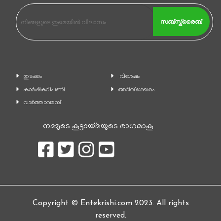
സബ്സ്ക്രൈബ്
തുടക്കം
വിശേഷം
കാ‍ർഷികവിപണി
അറിവ് ശേഖരം
വാര്‍ത്താവരമ്പ്
നമ്മുടെ കൂട്ടായ്മയുടെ ഭാഗമാകൂ
Copyright © Entekrishi.com 2023. All rights
reserved.