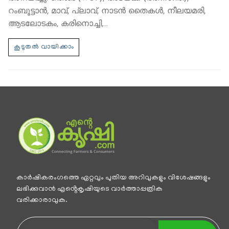
റംബൂട്ടാന്‍, മാവ്, പ്ലാവ്, നാടന്‍ തൈകള്‍, നീലയമരി,
ആടലോടകം, കരിനൊച്ചി,…
കാര്‍ഷികരംഗത്തെ ഏറ്റവും പുതിയ അറിവുകളും വിശേഷങ്ങളും
ലഭിക്കുവാന്‍ എൻ്റെകൃഷിയുടെ വാര്‍ത്താപ്പത്രിക
വരിക്കാരാവുക.