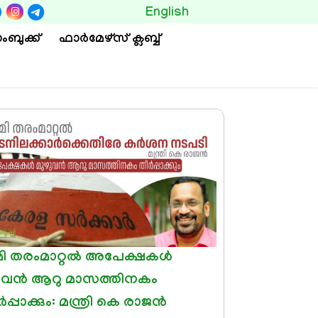
BUTTON
English
ംബുക്ക്
ഫാര്‍മേഴ്സ് ക്ലബ്ബ്
മി തരംമാറ്റല്‍ അപേക്ഷകള്‍
ഴുവന്‍ ആറു മാസത്തിനകം
്‍പ്പാക്കും: മന്ത്രി കെ രാജന്‍