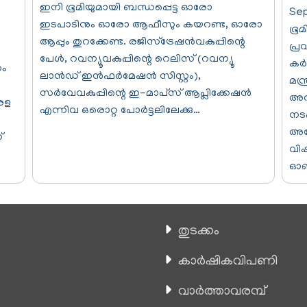
ഇനി ഭൂമിയുമായി ബന്ധപ്പെട്ട ഓരോ
Sep
ഇടപാടിനും ഓരോ ആഫീസും കയറണ്ട, ഓരോ
ഭൂമ
ആപ്പും തുറക്കേണ്ട. രജിസ്‌ട്രേഷൻവകുപ്പിന്റെ
പ്ര
പേൾ, റവന്യൂവകുപ്പിന്റെ റെലിസ് (റവന്യൂ
കര്
ണം
ലാൻഡ് ഇൻഫർമേഷൻ സിസ്റ്റം),
മന്
സർവേവകുപ്പിന്റെ ഇ-മാപ്‌സ് ആപ്ലിക്കേഷൻ
അറി
േരള
എന്നിവ ഒരൊറ്റ പോർട്ടലിലേക്കു…
നടപ
അദ്
്
വി
ഓണ
തുടക്കം
കാ‍ർഷികവിപണി
വാര്‍ത്താവരമ്പ്