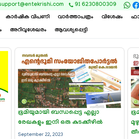
support@entekrishi.com
91 6230800309
കാര്‍ഷിക വിപണി
വാ‍ർത്താപത്രം
വിശേഷം
ഫാ
ം
അറിവുശേഖരം
ആവശ്യപ്പെട്ടി
ഭൂമിയുമായി ബന്ധപ്പെട്ട എല്ലാ
ഭൂ
രേഖകളും ഇനി ഒരു കുടക്കീഴിൽ
മു
തീര
September 22, 2023