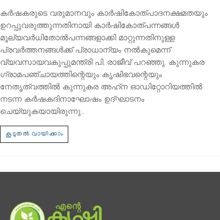
കർഷകരുടെ വരുമാനവും കാർഷികോത്പാദനക്ഷമതയും
ഉറപ്പുവരുത്തുന്നതിനായി കാർഷികോത്പന്നങ്ങൾ
മൂല്യവർധിതോൽപന്നങ്ങളാക്കി മാറ്റുന്നതിനുള്ള
പ്രവർത്തനങ്ങൾക്ക് പ്രാധാന്യം നൽകുമെന്ന്
വ്യവസായവകുപ്പുമന്ത്രി പി. രാജീവ്‌ പറഞ്ഞു. കുന്നുകര
ഗ്രാമപഞ്ചായത്തിന്റെയും കൃഷിഭവന്റെയും
നേതൃത്വത്തിൽ കുന്നുകര അഹ്‌ന ഓഡിറ്റോറിയത്തിൽ
നടന്ന കർഷകദിനാഘോഷം ഉദ്ഘാടനം
ചെയ്യുകയായിരുന്നു…