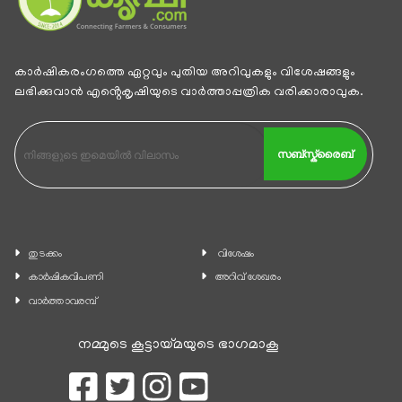
കാര്‍ഷികരംഗത്തെ ഏറ്റവും പുതിയ അറിവുകളും വിശേഷങ്ങളും
ലഭിക്കുവാന്‍ എൻ്റെകൃഷിയുടെ വാര്‍ത്താപ്പത്രിക വരിക്കാരാവുക.
സബ്സ്ക്രൈബ്
തുടക്കം
വിശേഷം
കാ‍ർഷികവിപണി
അറിവ് ശേഖരം
വാര്‍ത്താവരമ്പ്
നമ്മുടെ കൂട്ടായ്മയുടെ ഭാഗമാകൂ