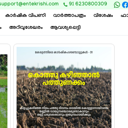
support@entekrishi.com
91 6230800309
കാര്‍ഷിക വിപണി
വാ‍ർത്താപത്രം
വിശേഷം
ഫാ
ം
അറിവുശേഖരം
ആവശ്യപ്പെട്ടി