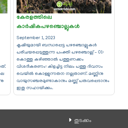
കേരളത്തിലെ
കാര്‍ഷികപഴഞ്ചൊല്ലുകള്‍
September 1, 2023
കൃഷിയുമായി ബന്ധപ്പെട്ട പഴഞ്ചൊല്ലുകള്‍
പരിചയപ്പെടുത്തുന്ന പംക്തി പഴഞ്ചൊല്ല് – 01:
കൊത്തു കഴിഞ്ഞാൽ പത്തുണക്കം
ത്.
വിശദീകരണം: കിളച്ചിട്ട നിലം പത്തു ദിവസം
ലെ
വെയിൽ കൊള്ളുന്നതന നല്ലതാണ്. മണ്ണിനു
നു
വായുസഞ്ചരമുണ്ടാകാനും മണ്ണ് പരുവപ്പെടാനും
ഇതു സഹായിക്കും.
തുടക്കം