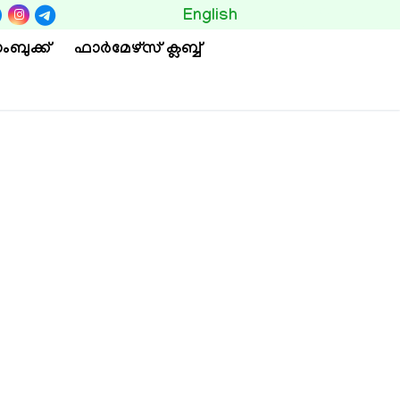
BUTTON
English
ംബുക്ക്
ഫാര്‍മേഴ്സ് ക്ലബ്ബ്